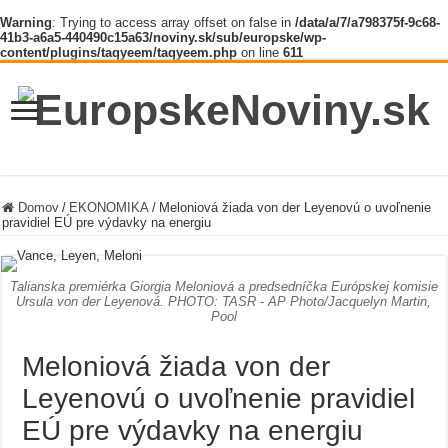
Warning
: Trying to access array offset on false in
/data/a/7/a798375f-9c68-
41b3-a6a5-440490c15a63/noviny.sk/sub/europske/wp-
content/plugins/taqyeem/taqyeem.php
on line
611
Domov
/
EKONOMIKA
/
Meloniová žiada von der Leyenovú o uvoľnenie
pravidiel EÚ pre výdavky na energiu
Talianska premiérka Giorgia Meloniová a predsedníčka Európskej komisie
Ursula von der Leyenová. PHOTO: TASR - AP Photo/Jacquelyn Martin,
Pool
Meloniová žiada von der
Leyenovú o uvoľnenie pravidiel
EÚ pre výdavky na energiu