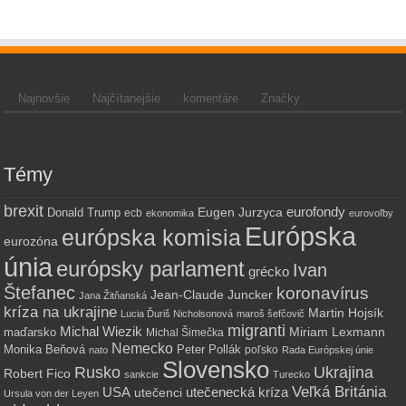
Najnovšie
Najčítanejšie
komentáre
Značky
Témy
brexit
eurofondy
Eugen Jurzyca
Donald Trump
ecb
ekonomika
eurovoľby
Európska
európska komisia
eurozóna
únia
európsky parlament
Ivan
grécko
Štefanec
koronavírus
Jean-Claude Juncker
Jana Žitňanská
kríza na ukrajine
Martin Hojsík
Lucia Ďuriš Nicholsonová
maroš šefčovič
migranti
Michal Wiezik
Miriam Lexmann
maďarsko
Michal Šimečka
Nemecko
Monika Beňová
Peter Pollák
poľsko
nato
Rada Európskej únie
Slovensko
Rusko
Ukrajina
Robert Fico
sankcie
Turecko
Veľká Británia
utečenecká kríza
USA
utečenci
Ursula von der Leyen