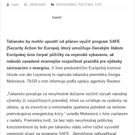
mam
18/05/2026
EKONOMIKA
,
POLITIKA
,
TOP
tweet
Taliansko by mohlo upustiť od plánov využiť program SAFE
(Security Action for Europe), ktorý umožňuje členským štátom
Európskej únie čerpať pôžičky na vojenské vybavenie, ak
nebudú zavedené miernejšie rozpočtové pravidlá pre výdavky
súvisiacimi s energiou.
V liste predsedníčke Európskej komisie
Ursule von der Leyenovej to napísala talianska premiérka Giorgia
Meloniová. TASR o tom informuje podľa správy agentúry Reuters.
„T
aliansko považuje za nevyhnutné dočasne rozšíriť rozsah národnej
výnimky (z rozpočtových pravidiel), ktorá sa vzťahuje na výdavky na
obranu, aj na investície a mimoriadne opatrenia potrebné na riešenie
pretrvávajúcej energetickej krízy,“
uviedla Meloniová v liste zaslanom
v nedeľu. Premiérka tvrdí, že bez tejto nevyhnutnej politickej
konzistentnosti by bolo pre taliansku vládu veľmi ťažké vysvetliť
verejnosti účasť na programe SAFE. „
Nemôžeme odôvodňovať