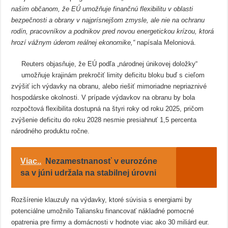
našim občanom, že EÚ umožňuje finančnú flexibilitu v oblasti
bezpečnosti a obrany v najprísnejšom zmysle, ale nie na ochranu
rodín, pracovníkov a podnikov pred novou energetickou krízou, ktorá
hrozí vážnym úderom reálnej ekonomike,“
napísala Meloniová.
Reuters objasňuje, že EÚ podľa „národnej únikovej doložky“
umožňuje krajinám prekročiť limity deficitu bloku buď s cieľom
zvýšiť ich výdavky na obranu, alebo riešiť mimoriadne nepriaznivé
hospodárske okolnosti. V prípade výdavkov na obranu by bola
rozpočtová flexibilita dostupná na štyri roky od roku 2025, pričom
zvýšenie deficitu do roku 2028 nesmie presiahnuť 1,5 percenta
národného produktu ročne.
Viac..
Nezamestnanosť v eurozóne
sa v júni udržala na stabilnej úrovni
Rozšírenie klauzuly na výdavky, ktoré súvisia s energiami by
potenciálne umožnilo Taliansku financovať nákladné pomocné
opatrenia pre firmy a domácnosti v hodnote viac ako 30 miliárd eur.