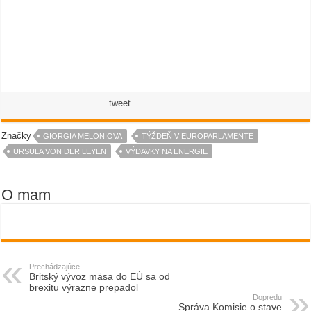
tweet
Značky
GIORGIA MELONIOVA
TÝŽDEŇ V EUROPARLAMENTE
URSULA VON DER LEYEN
VÝDAVKY NA ENERGIE
O mam
Prechádzajúce
Britský vývoz mäsa do EÚ sa od
brexitu výrazne prepadol
Dopredu
Správa Komisie o stave