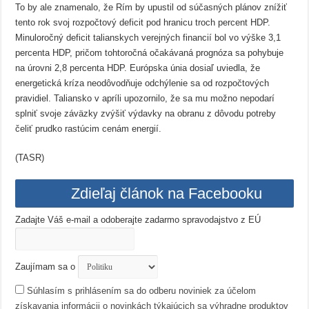
To by ale znamenalo, že Rím by upustil od súčasných plánov znížiť
tento rok svoj rozpočtový deficit pod hranicu troch percent HDP.
Minuloročný deficit talianskych verejných financií bol vo výške 3,1
percenta HDP, pričom tohtoročná očakávaná prognóza sa pohybuje
na úrovni 2,8 percenta HDP. Európska únia dosiaľ uviedla, že
energetická kríza neodôvodňuje odchýlenie sa od rozpočtových
pravidiel. Taliansko v apríli upozornilo, že sa mu možno nepodarí
splniť svoje záväzky zvýšiť výdavky na obranu z dôvodu potreby
čeliť prudko rastúcim cenám energií.
(TASR)
Zdieľaj článok na Facebooku
Zadajte Váš e-mail a odoberajte zadarmo spravodajstvo z EÚ
Zaujímam sa o
Súhlasím s prihlásením sa do odberu noviniek za účelom
získavania informácii o novinkách týkajúcich sa výhradne produktov