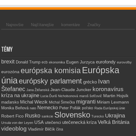
Najnovšie
Najčítanejšie
komentáre
Značky
Témy
brexit
eurofondy
Eugen Jurzyca
Donald Trump
ecb
ekonomika
eurovoľby
Európska
európska komisia
eurozóna
únia
európsky parlament
Ivan
grécko
Štefanec
koronavírus
Jean-Claude Juncker
Jana Žitňanská
kríza na ukrajine
Martin Hojsík
Lucia Ďuriš Nicholsonová
maroš šefčovič
migranti
Michal Wiezik
Miriam Lexmann
maďarsko
Michal Šimečka
Nemecko
Monika Beňová
Peter Pollák
poľsko
nato
Rada Európskej únie
Slovensko
Rusko
Ukrajina
Robert Fico
sankcie
Turecko
Veľká Británia
utečenecká kríza
USA
utečenci
Ursula von der Leyen
videoblog
Vladimír Bilčík
čína