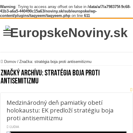
Warning
: Trying to access array offset on false in
/data/a/7/a798375f-9c68-
41b3-a6a5-440490c15a63/noviny.sk/sub/europske/wp-
content/plugins/taqyeem/taqyeem.php
on line
611
Domov
/
Značka:
stratégia boja proti antisemitizmu
Značký archívu:
stratégia boja proti
antisemitizmu
Medzinárodný deň pamiatky obetí
holokaustu: EK predloží stratégiu boja
proti antisemitizmu
ĽUDIA