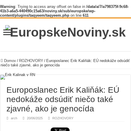
Warning
: Trying to access array offset on false in
/data/a/7/a798375f-9c68-
41b3-a6a5-440490c15a63/noviny.sk/sub/europske/wp-
content/plugins/taqyeem/taqyeem.php
on line
611
Domov
/
ROZHOVORY
/
Europoslanec Erik Kaliňák: EÚ nedokáže odsúdiť
niečo také zjavné, ako je genocída
Europoslanec Erik Kaliňák: EÚ
nedokáže odsúdiť niečo také
zjavné, ako je genocída
arch
20/06/2025
ROZHOVORY