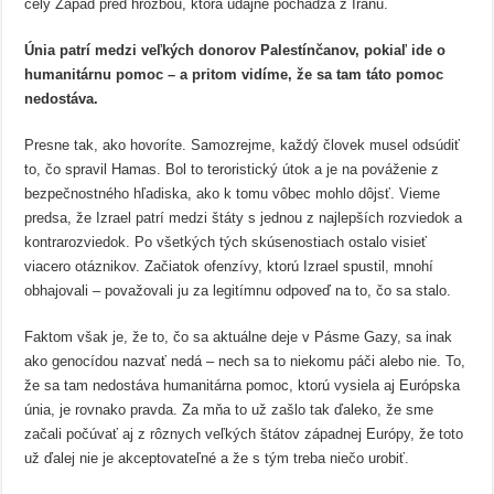
celý Západ pred hrozbou, ktorá údajne pochádza z Iránu.
Únia patrí medzi veľkých donorov Palestínčanov, pokiaľ ide o
humanitárnu pomoc – a pritom vidíme, že sa tam táto pomoc
nedostáva.
Presne tak, ako hovoríte. Samozrejme, každý človek musel odsúdiť
to, čo spravil Hamas. Bol to teroristický útok a je na pováženie z
bezpečnostného hľadiska, ako k tomu vôbec mohlo dôjsť. Vieme
predsa, že Izrael patrí medzi štáty s jednou z najlepších rozviedok a
kontrarozviedok. Po všetkých tých skúsenostiach ostalo visieť
viacero otáznikov. Začiatok ofenzívy, ktorú Izrael spustil, mnohí
obhajovali – považovali ju za legitímnu odpoveď na to, čo sa stalo.
Faktom však je, že to, čo sa aktuálne deje v Pásme Gazy, sa inak
ako genocídou nazvať nedá – nech sa to niekomu páči alebo nie. To,
že sa tam nedostáva humanitárna pomoc, ktorú vysiela aj Európska
únia, je rovnako pravda. Za mňa to už zašlo tak ďaleko, že sme
začali počúvať aj z rôznych veľkých štátov západnej Európy, že toto
už ďalej nie je akceptovateľné a že s tým treba niečo urobiť.