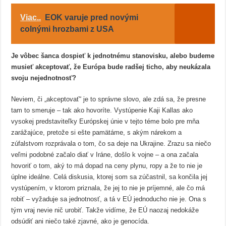
Viac..
EOK varuje pred novými
colnými hrozbami z USA
Je vôbec šanca dospieť k jednotnému stanovisku, alebo budeme
musieť akceptovať, že Európa bude radšej ticho, aby neukázala
svoju nejednotnosť?
Neviem, či „akceptovať“ je to správne slovo, ale zdá sa, že presne
tam to smeruje – tak ako hovoríte. Vystúpenie Kaji Kallas ako
vysokej predstaviteľky Európskej únie v tejto téme bolo pre mňa
zarážajúce, pretože si ešte pamätáme, s akým nárekom a
zúfalstvom rozprávala o tom, čo sa deje na Ukrajine. Zrazu sa niečo
veľmi podobné začalo diať v Iráne, došlo k vojne – a ona začala
hovoriť o tom, aký to má dopad na ceny plynu, ropy a že to nie je
úplne ideálne. Celá diskusia, ktorej som sa zúčastnil, sa končila jej
vystúpením, v ktorom priznala, že jej to nie je príjemné, ale čo má
robiť – vyžaduje sa jednotnosť, a tá v EÚ jednoducho nie je. Ona s
tým vraj nevie nič urobiť. Takže vidíme, že EÚ naozaj nedokáže
odsúdiť ani niečo také zjavné, ako je genocída.