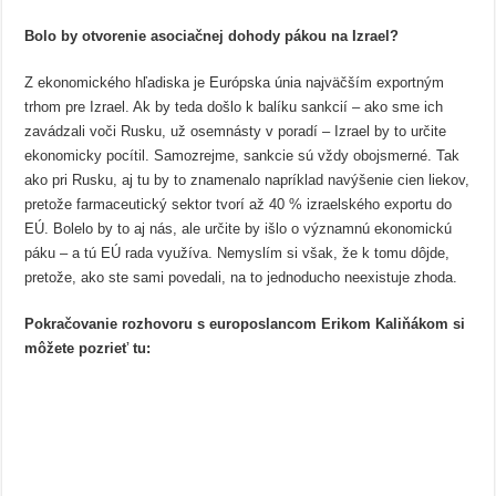
Bolo by otvorenie asociačnej dohody pákou na Izrael?
Z ekonomického hľadiska je Európska únia najväčším exportným
trhom pre Izrael. Ak by teda došlo k balíku sankcií – ako sme ich
zavádzali voči Rusku, už osemnásty v poradí – Izrael by to určite
ekonomicky pocítil. Samozrejme, sankcie sú vždy obojsmerné. Tak
ako pri Rusku, aj tu by to znamenalo napríklad navýšenie cien liekov,
pretože farmaceutický sektor tvorí až 40 % izraelského exportu do
EÚ. Bolelo by to aj nás, ale určite by išlo o významnú ekonomickú
páku – a tú EÚ rada využíva. Nemyslím si však, že k tomu dôjde,
pretože, ako ste sami povedali, na to jednoducho neexistuje zhoda.
Pokračovanie rozhovoru s europoslancom Erikom Kaliňákom si
môžete pozrieť tu: