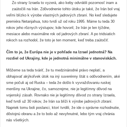
Zo strany Izraela to vyzerá, ako keby odvrátili pozornosť inam a
zaútočili na Irán. Zdôvodnenie tohto útoku je také, že Irán bol vraj
veľmi blízko k výrobe vlastných jadrových zbraní. No keď sledujete
premiéra Netanjahua, toto tvrdí už od roku 1995. Máme tu teda 30
rokov jeho rôznych výstupov, kde hovoril, že Irán je len týždne,
mesiace alebo maximálne rok od jadrových zbraní. A po tridsiatich
rokoch sa rozhodol, že toto je ten moment, keď treba zaútočiť.
Čím to je, že Európa nie je v pohľade na Izrael jednotná? Na
rozdiel od Ukrajiny, kde je jednotná minimálne v stanoviskách.
Môžeme sa teda tváriť, že tu medzinárodné právo neplatí, a
obhajovať akýkoľvek útok na iný suverénny štát s odôvodnením, aké
sme počuli aj od Ruska – teda že došlo k vyvražďovaniu ruskej
menšiny na Ukrajine, čo, samozrejme, nie je legitímny dôvod na
vojenský zásah. Rovnako nie je legitímny dôvod zo strany Izraela,
keď tvrdí už 30 rokov, že Irán sa blíži k výrobe jadrových zbraní.
Napriek tomu boli poslanci, ktorí tvrdili, že ide o správne rozhodnutie,
dôstojnú obranu a že to bolo až nevyhnutné, lebo tým vraj chránia
nás všetkých.