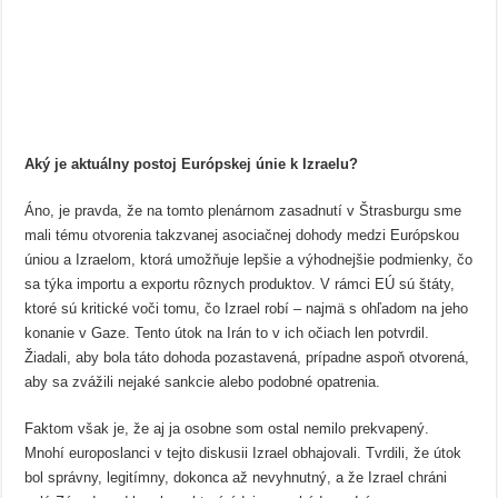
Aký je aktuálny postoj Európskej únie k Izraelu?
Áno, je pravda, že na tomto plenárnom zasadnutí v Štrasburgu sme
mali tému otvorenia takzvanej asociačnej dohody medzi Európskou
úniou a Izraelom, ktorá umožňuje lepšie a výhodnejšie podmienky, čo
sa týka importu a exportu rôznych produktov. V rámci EÚ sú štáty,
ktoré sú kritické voči tomu, čo Izrael robí – najmä s ohľadom na jeho
konanie v Gaze. Tento útok na Irán to v ich očiach len potvrdil.
Žiadali, aby bola táto dohoda pozastavená, prípadne aspoň otvorená,
aby sa zvážili nejaké sankcie alebo podobné opatrenia.
Faktom však je, že aj ja osobne som ostal nemilo prekvapený.
Mnohí europoslanci v tejto diskusii Izrael obhajovali. Tvrdili, že útok
bol správny, legitímny, dokonca až nevyhnutný, a že Izrael chráni