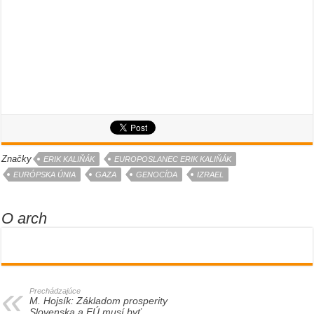
Značky
ERIK KALIŇÁK
EUROPOSLANEC ERIK KALIŇÁK
EURÓPSKA ÚNIA
GAZA
GENOCÍDA
IZRAEL
O arch
Prechádzajúce
M. Hojsík: Základom prosperity
Slovenska a EÚ musí byť