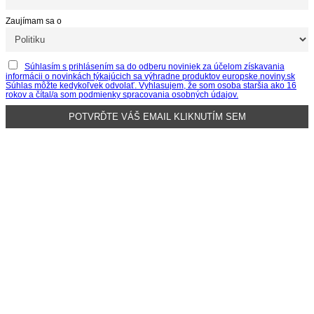
Zaujímam sa o
Súhlasím s prihlásením sa do odberu noviniek za účelom získavania
informácii o novinkách týkajúcich sa výhradne produktov europske.noviny.sk
Súhlas môžte kedykoľvek odvolať. Vyhlasujem, že som osoba staršia ako 16
rokov a čítal/a som podmienky spracovania osobných údajov.