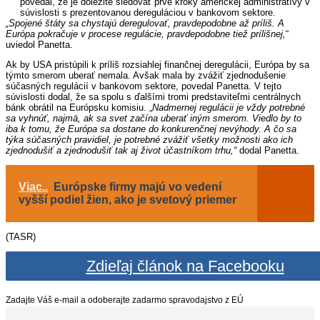
povedal, že je dôležité sledovať prvé kroky americkej administratívy v
súvislosti s prezentovanou dereguláciou v bankovom sektore.
„Spojené štáty sa chystajú deregulovať, pravdepodobne až príliš. A
Európa pokračuje v procese regulácie, pravdepodobne tiež prílišnej,
“
uviedol Panetta.
Ak by USA pristúpili k príliš rozsiahlej finančnej deregulácii, Európa by sa
týmto smerom uberať nemala. Avšak mala by zvážiť zjednodušenie
súčasných regulácií v bankovom sektore, povedal Panetta. V tejto
súvislosti dodal, že sa spolu s ďalšími tromi predstaviteľmi centrálnych
bánk obrátil na Európsku komisiu. „
Nadmernej regulácii je vždy potrebné
sa vyhnúť, najmä, ak sa svet začína uberať iným smerom. Viedlo by to
iba k tomu, že Európa sa dostane do konkurenčnej nevýhody. A čo sa
týka súčasných pravidiel, je potrebné zvážiť všetky možnosti ako ich
zjednodušiť a zjednodušiť tak aj život účastníkom trhu,“
dodal Panetta.
Viac..
Európske firmy majú vo vedení
vyšší podiel žien, ako je svetový priemer
(TASR)
Zdieľaj článok na Facebooku
Zadajte Váš e-mail a odoberajte zadarmo spravodajstvo z EÚ