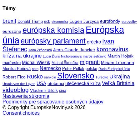
Témy
brexit
eurofondy
Eugen Jurzyca
Donald Trump
ecb
ekonomika
eurovoľby
Európska
európska komisia
eurozóna
únia
európsky parlament
Ivan
grécko
Štefanec
koronavírus
Jean-Claude Juncker
Jana Žitňanská
kríza na ukrajine
Martin Hojsík
Lucia Ďuriš Nicholsonová
maroš šefčovič
migranti
Michal Wiezik
Miriam Lexmann
maďarsko
Michal Šimečka
Nemecko
Monika Beňová
Peter Pollák
poľsko
nato
Rada Európskej únie
Slovensko
Rusko
Ukrajina
Robert Fico
sankcie
Turecko
Veľká Británia
utečenecká kríza
USA
utečenci
Ursula von der Leyen
videoblog
Vladimír Bilčík
čína
Nastavenia súkromia
Podmienky pre spracovanie osobných údajov
© Copyright EuropskeNoviny.sk 2026
Consent choices