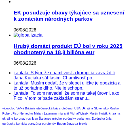
EK posudzuje obavy týkajúce sa uznesení
k zonáciám národných parkov
06/08/2026
Hrubý domáci produkt EÚ bol v roku 2025
ohodnotený na 18,8 bilióna eur
06/08/2026
j.antala: S tým, že chamtivosť a korupcia zavraždili
Jána Kuciaka súhlasím. Chamtivosť po...
j.antala: Musím dodať, že v slepej uličke je opozícia a
to už poriadne dlho. Nie je schopn...
j.antala: To som nevedel, že som na takej úrovni, ako
Fico. V tom prípade zakladám stranu...
videoblog
Veľká Británia
utečenecká kríza
utečenci
USA
Ukrajina
Slovensko
Rusko
Robert Fico
Nemecko
Miriam Lexmann
migranti
Michal Wiezik
Martin Hojsík
kríza na
ukrajine
koronavírus
Ivan Štefanec
grécko
európsky parlament
Európska únia
európska komisia
eurozóna
eurofondy
Eugen Jurzyca
brexit