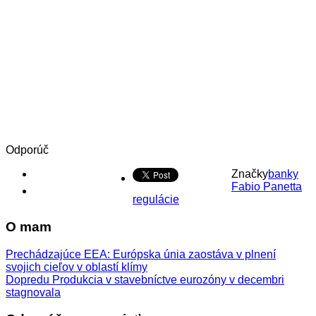
Odporúč
Značky
banky
Fabio Panetta
regulácie
O mam
Prechádzajúce
EEA: Európska únia zaostáva v plnení
svojich cieľov v oblastí klímy
Dopredu
Produkcia v stavebníctve eurozóny v decembri
stagnovala