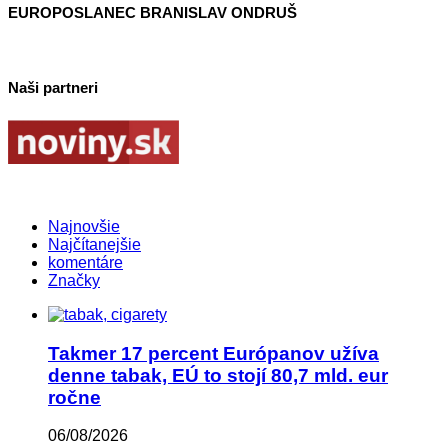
EUROPOSLANEC BRANISLAV ONDRUŠ
Naši partneri
Najnovšie
Najčítanejšie
komentáre
Značky
Takmer 17 percent Európanov užíva
denne tabak, EÚ to stojí 80,7 mld. eur
ročne
06/08/2026