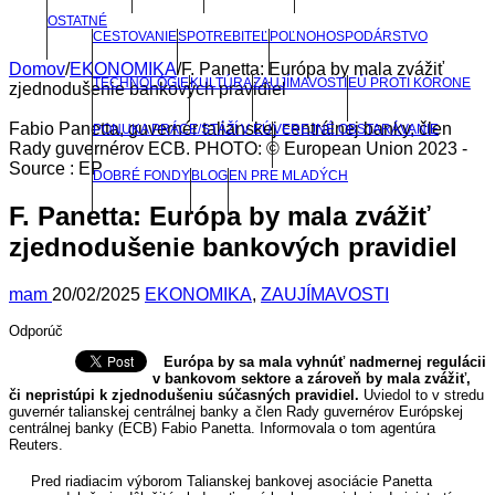
OSTATNÉ
CESTOVANIE
SPOTREBITEĽ
POĽNOHOSPODÁRSTVO
Domov
/
EKONOMIKA
/
F. Panetta: Európa by mala zvážiť
TECHNOLÓGIE
KULTÚRA
ZAUJÍMAVOSTI
EÚ PROTI KORONE
zjednodušenie bankových pravidiel
Fabio Panetta, guvernér talianskej centrálnej banky, člen
PONUKA PRÁCE/STÁŽÍ V EÚ
VEREJNÉ OBSTARÁVANIE
Rady guvernérov ECB. PHOTO: © European Union 2023 -
Source : EP
DOBRÉ FONDY
BLOG
EN PRE MLADÝCH
F. Panetta: Európa by mala zvážiť
zjednodušenie bankových pravidiel
mam
20/02/2025
EKONOMIKA
,
ZAUJÍMAVOSTI
Odporúč
Európa by sa mala vyhnúť nadmernej regulácii
v bankovom sektore a zároveň by mala zvážiť,
či nepristúpi k zjednodušeniu súčasných pravidiel.
Uviedol to v stredu
guvernér talianskej centrálnej banky a člen Rady guvernérov Európskej
centrálnej banky (ECB) Fabio Panetta. Informovala o tom agentúra
Reuters.
Pred riadiacim výborom Talianskej bankovej asociácie Panetta