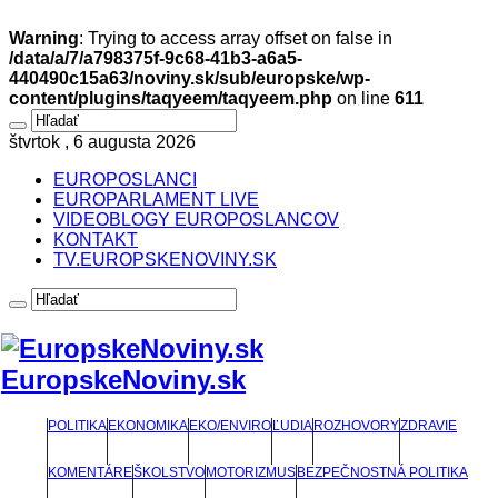
Warning
: Trying to access array offset on false in
/data/a/7/a798375f-9c68-41b3-a6a5-
440490c15a63/noviny.sk/sub/europske/wp-
content/plugins/taqyeem/taqyeem.php
on line
611
štvrtok , 6 augusta 2026
EUROPOSLANCI
EUROPARLAMENT LIVE
VIDEOBLOGY EUROPOSLANCOV
KONTAKT
TV.EUROPSKENOVINY.SK
EuropskeNoviny.sk
POLITIKA
EKONOMIKA
EKO/ENVIRO
ĽUDIA
ROZHOVORY
ZDRAVIE
KOMENTÁRE
ŠKOLSTVO
MOTORIZMUS
BEZPEČNOSTNÁ POLITIKA